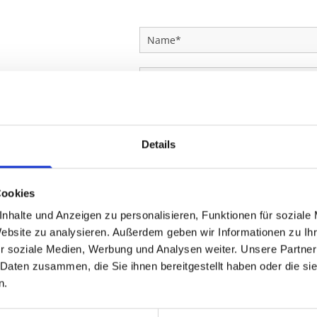
Details
Cookies
Ich habe die Datenschutzer
nhalte und Anzeigen zu personalisieren, Funktionen für soziale
einer elektronischen Speicher
Website zu analysieren. Außerdem geben wir Informationen zu I
Daten zur Beantwortung meiner
r soziale Medien, Werbung und Analysen weiter. Unsere Partner
 Daten zusammen, die Sie ihnen bereitgestellt haben oder die s
n.
08:00 - 17:00