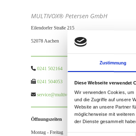
MULTIVOX® Petersen GmbH
Ei­len­dor­fer Stra­ße 215
52078 Aa­chen
Zustimmung

0241 502164

0241 504053
Diese Webseite verwendet 
Wir verwenden Cookies, um I

ser­vice@​multivox.​de
und die Zugriffe auf unsere 
Website an unsere Partner fü
möglicherweise mit weiteren
Öffnungszeiten
der Dienste gesammelt habe
Montag - Freitag
Einwilligungsauswahl