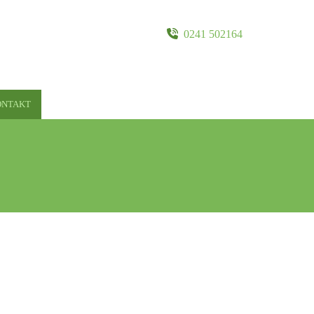

0241 502164
ONTAKT