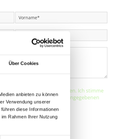
Über Cookies
klärung zur Kenntnis genommen. Ich stimme
 Medien anbieten zu können
ung und Verarbeitung meiner eingegebenen
hrer Verwendung unserer
 Anfrage zu. *
 führen diese Informationen
ie im Rahmen Ihrer Nutzung