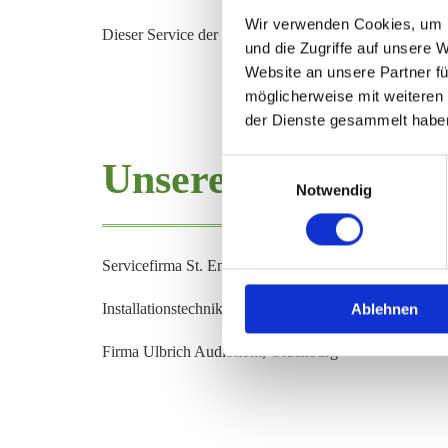
Wir verwenden Cookies, um I
Dieser Service der Beratung kostet Sie selbstverständl
und die Zugriffe auf unsere 
Website an unsere Partner fü
möglicherweise mit weiteren
der Dienste gesammelt habe
Unsere Servicepar
Einwilligungsauswahl
Notwendig
Ser­vice­fir­ma St. En­gel­hardt, In­gers­le­ben - in me­mo­ry
In­stal­la­ti­ons­tech­nik-Brand, In­gers­le­ben
Ablehnen
Firma Ul­brich Au­dio­kom, Ol­den­burg