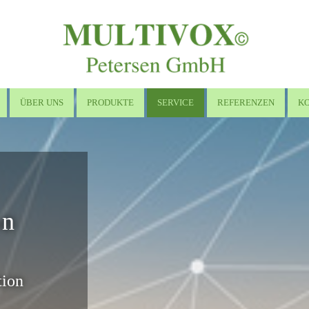
ÜBER UNS
PRODUKTE
SERVICE
REFERENZEN
K
on
tion